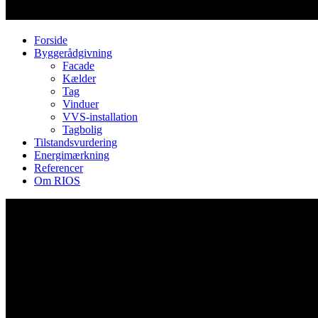
Forside
Byggerådgivning
Facade
Kælder
Tag
Vinduer
VVS-installation
Tagbolig
Tilstandsvurdering
Energimærkning
Referencer
Om RIOS