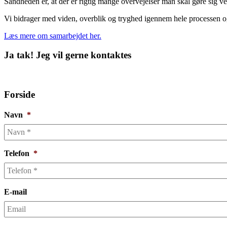
Sandheden er, at der er rigtig mange overvejelser man skal gøre sig ve
Vi bidrager med viden, overblik og tryghed igennem hele processen og 
Læs mere om samarbejdet her.
Ja tak! Jeg vil gerne kontaktes
Udfyld formularen og vi vender tilbage inden for få timer.
Forside
Navn
*
Telefon
*
E-mail