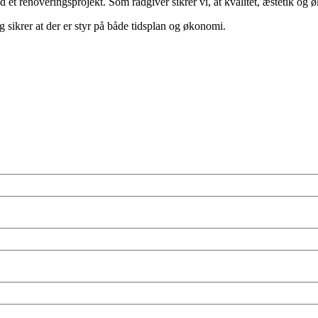
d et renoveringsprojekt. Som rådgiver sikrer vi, at kvalitet, æstetik og
sikrer at der er styr på både tidsplan og økonomi.